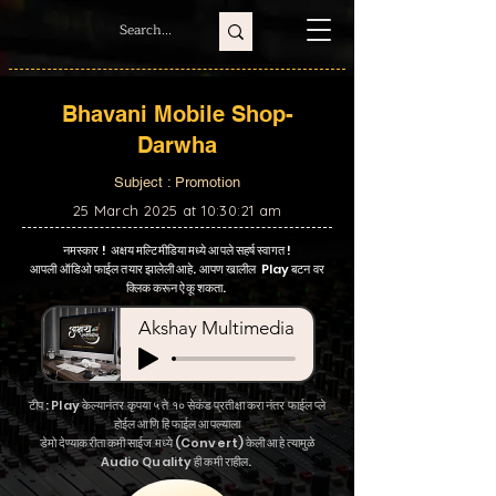
Bhavani Mobile Shop-
Darwha
Subject : Promotion
25 March 2025 at 10:30:21 am
नमस्कार ! अक्षय मल्टिमीडिया मध्ये आपले सहर्ष स्वागत !
आपली ऑडिओ फाईल तयार झालेली आहे. आपण खालील Play बटन वर
क्लिक करून ऐकू शकता.
Akshay Multimedia
टीप : Play केल्यानंतर कृपया ५ ते १० सेकंड प्रतीक्षा करा नंतर फाईल प्ले
होईल आणि हि फाईल आपल्याला
डेमो देण्याकरीता कमी साईज मध्ये (Convert) केली आहे त्यामुळे
Audio Quality ही कमी राहील.