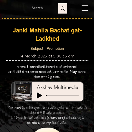
Janki Mahila Bachat gat-
Ladkhed
Subject : Promotion
14 March 2025 at 5:08:35 am
नमस्कार ! अक्षय मल्टिमीडिया मध्ये आपले सहर्ष स्वागत !
आपली ऑडिओ फाईल तयार झालेली आहे. आपण खालील Play बटन वर
क्लिक करून ऐकू शकता.
Akshay Multimedia
टीप : Play केल्यानंतर कृपया ५ ते १० सेकंड प्रतीक्षा करा नंतर फाईल प्ले
होईल आणि हि फाईल आपल्याला
डेमो देण्याकरीता कमी साईज मध्ये (Convert) केली आहे त्यामुळे
Audio Quality ही कमी राहील.