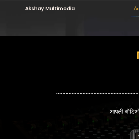
Akshay Multimedia
Ad
आपली ऑडिओ 