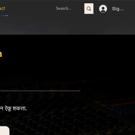
act
Sign In
n
न ऐकू शकता.